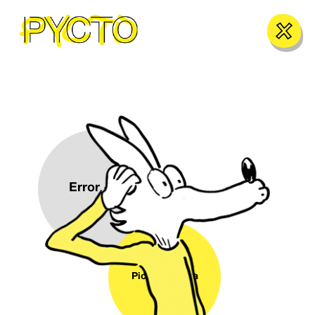
Error
, sorry!
PictoEscritura