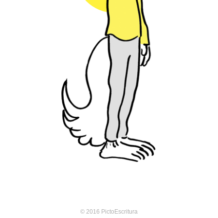
© 2016 PictoEscritura